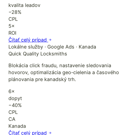
kvalita leadov
−28%
CPL
5×
ROI
Čítať celý prípad
Lokálne služby · Google Ads · Kanada
Quick Quality Locksmiths
Blokácia click fraudu, nastavenie sledovania
hovorov, optimalizácia geo-cielenia a časového
plánovania pre kanadský trh.
6×
dopyt
−40%
CPL
CA
Kanada
Čítať celý prípad