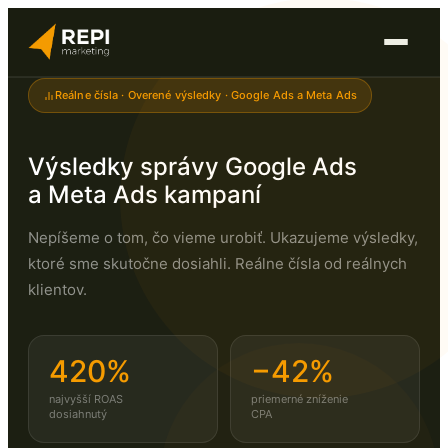
Reálne čísla · Overené výsledky · Google Ads a Meta Ads
Výsledky správy Google Ads
a Meta Ads kampaní
Nepíšeme o tom, čo vieme urobiť. Ukazujeme výsledky,
ktoré sme skutočne dosiahli. Reálne čísla od reálnych
klientov.
420%
−42%
najvyšší ROAS
priemerné zníženie
dosiahnutý
CPA