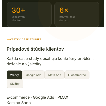
30+
6×
úspešných
najvyšší rast
klientov
dopytu
VŠETKY CASE STUDIES
Prípadové štúdie klientov
Každá case study obsahuje konkrétny problém,
riešenie a výsledky.
Všetky
Google Ads
Meta Ads
E-commerce
Služby
E-commerce · Google Ads · PMAX
Kamina Shop